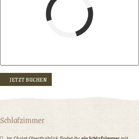
verfügbar (Anreise)
Abreise
verfügbar
belegt
JETZT BUCHEN
Schlafzimmer
Im Chalet Ober­thalblick findet Ihr
ein Schlafzimmer
mit