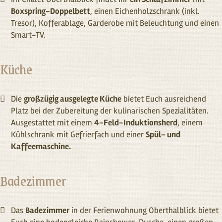
Boxspring-Doppelbett
, einen Eichen­holzschrank (inkl.
Tresor), Kofferablage, Garderobe mit Beleuchtung und einen
Smart-TV.
Küche
Die
großzügig ausgelegte Küche
bietet Euch ausreichend
Platz bei der Zubereitung der kuli­narischen Spezia­litäten.
Ausgestattet mit einem
4-Feld-Induktionsherd
, einem
Kühlschrank mit Gefrier­fach und einer
Spül- und
Kaffeemaschine.
Badezimmer
Das
Bade­zimmer
in der Ferien­wohnung Oberthalblick bietet