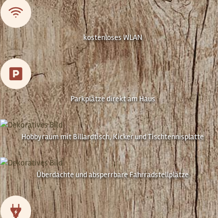
kostenloses WLAN
Parkplätze direkt am Haus
Hobbyraum mit Billardtisch, Kicker und Tischtennis­platte
Überdachte und absperr­bare Fahrradstell­plätze